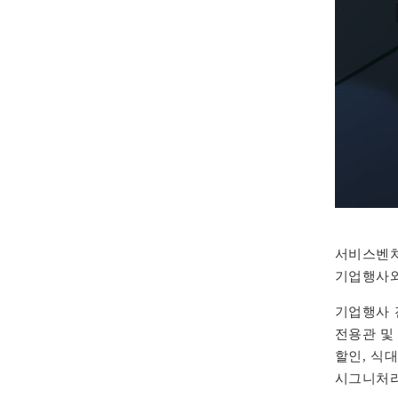
서비스벤처
기업행사와
기업행사 
전용관 및
할인, 식
시그니처라