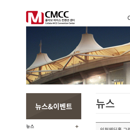
뉴스
뉴스&이벤트
뉴스
인천웨딩홀 그랜