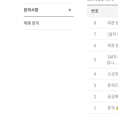
문의사항
번호
8
대관 
제휴 문의
7
[설치
6
대관 
SAF
5
입니...
4
소규모
3
문의
2
궁금
1
문의