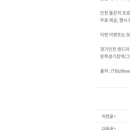
인천 돌잔치 프로
무료 제공, 행사
이번 이벤트는 5
경기인천 랜드마
문학경기장역(그
출처 : ITBizNew
이전글
다음글