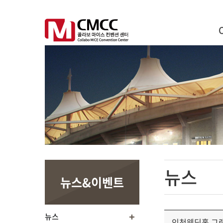
뉴스
뉴스&이벤트
뉴스
인천웨딩홀 그랜